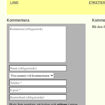
LAND
ETIKETTE
Kommentera
Komme
Bli den 
götene
Skriv fem punkter, ett kolon och
i rutan