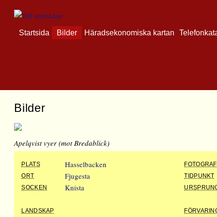
Startsida
Bilder
Häradsekonomiska kartan
Telefonkat
Bilder
Apelqvist vyer (mot Bredablick)
Hasselbacken
PLATS
FOTOGRAF
Fjugesta
ORT
TIDPUNKT
Knista
SOCKEN
URSPRUN
LANDSKAP
FÖRVARIN