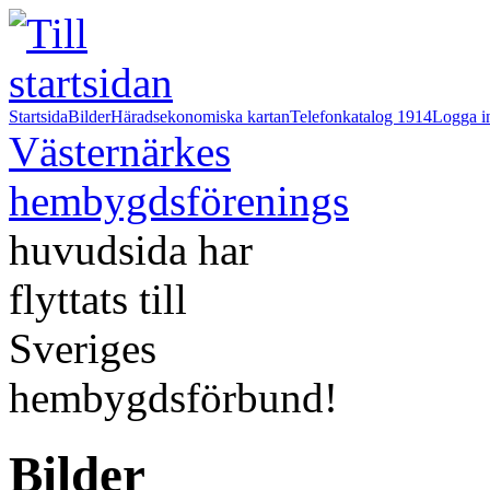
Startsida
Bilder
Häradsekonomiska kartan
Telefonkatalog 1914
Logga i
Västernärkes
hembygdsförenings
huvudsida har
flyttats till
Sveriges
hembygdsförbund!
Bilder