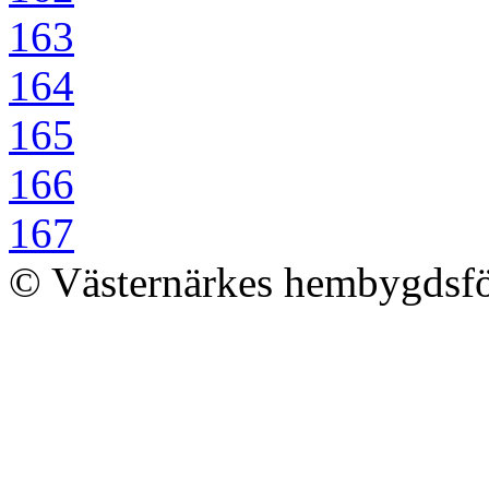
163
164
165
166
167
© Västernärkes hembygdsf