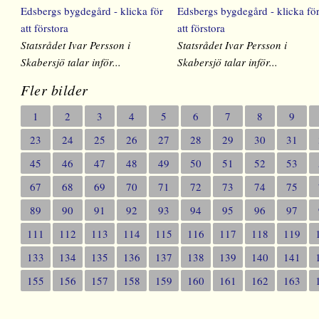
Statsrådet Ivar Persson i
Statsrådet Ivar Persson i
Skabersjö talar inför...
Skabersjö talar inför...
Fler bilder
1
2
3
4
5
6
7
8
9
23
24
25
26
27
28
29
30
31
45
46
47
48
49
50
51
52
53
67
68
69
70
71
72
73
74
75
89
90
91
92
93
94
95
96
97
111
112
113
114
115
116
117
118
119
133
134
135
136
137
138
139
140
141
155
156
157
158
159
160
161
162
163