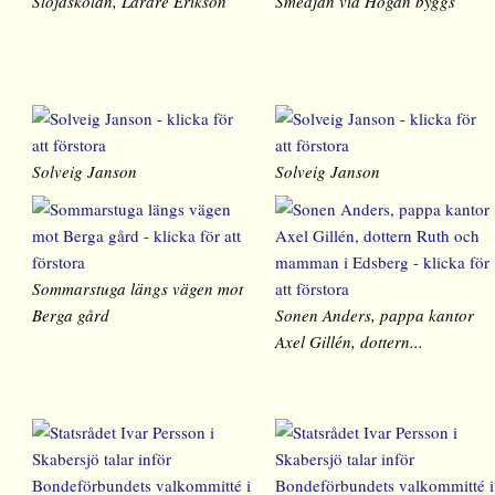
Slöjdskolan, Lärare Erikson
Smedjan vid Högan byggs
Solveig Janson
Solveig Janson
Sommarstuga längs vägen mot
Berga gård
Sonen Anders, pappa kantor
Axel Gillén, dottern...