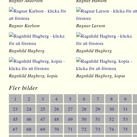
Ragnar Anderson
Ragnar Hanson
Ragnar Karlson
Ragnar Larson
Ragnhild Hagberg
Ragnhild Hagberg
Ragnhild Hagberg, kopia
Ragnhild Hagberg, kopia
Fler bilder
1
2
3
4
5
6
7
8
9
23
24
25
26
27
28
29
30
31
45
46
47
48
49
50
51
52
53
67
68
69
70
71
72
73
74
75