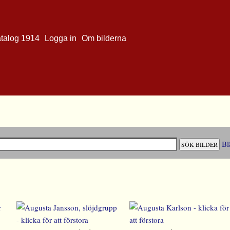
atalog 1914
Logga in
Om bilderna
Bl