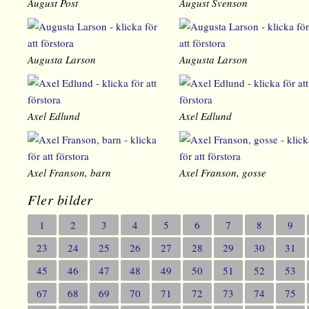
August Post
August Svenson
Augusta Larson
Augusta Larson
Axel Edlund
Axel Edlund
Axel Franson, barn
Axel Franson, gosse
Fler bilder
1
2
3
4
5
6
7
8
9
23
24
25
26
27
28
29
30
31
45
46
47
48
49
50
51
52
53
67
68
69
70
71
72
73
74
75