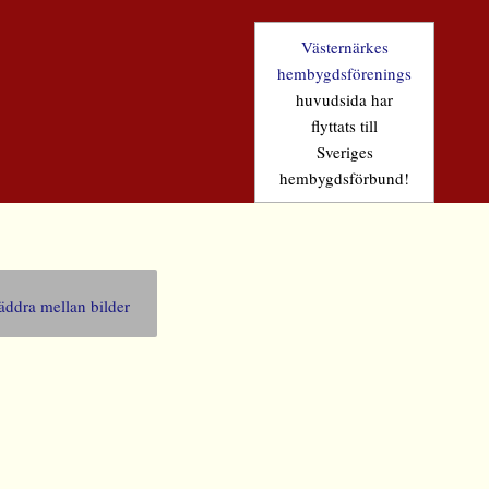
Västernärkes
hembygdsförenings
huvudsida har
flyttats till
Sveriges
hembygdsförbund!
äddra mellan bilder