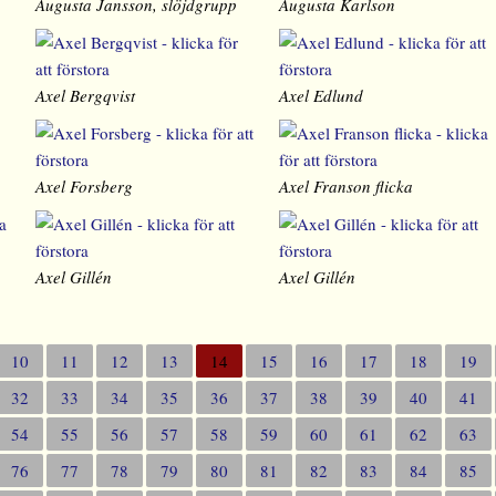
Augusta Jansson, slöjdgrupp
Augusta Karlson
Axel Bergqvist
Axel Edlund
Axel Forsberg
Axel Franson flicka
Axel Gillén
Axel Gillén
10
11
12
13
14
15
16
17
18
19
32
33
34
35
36
37
38
39
40
41
54
55
56
57
58
59
60
61
62
63
76
77
78
79
80
81
82
83
84
85