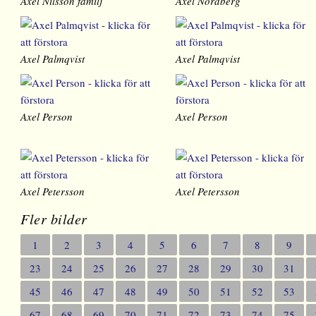
Axel Nilsson familj
Axel Nordberg
Axel Palmqvist
Axel Palmqvist
Axel Person
Axel Person
Axel Petersson
Axel Petersson
Fler bilder
1
2
3
4
5
6
7
8
9
23
24
25
26
27
28
29
30
31
45
46
47
48
49
50
51
52
53
67
68
69
70
71
72
73
74
75