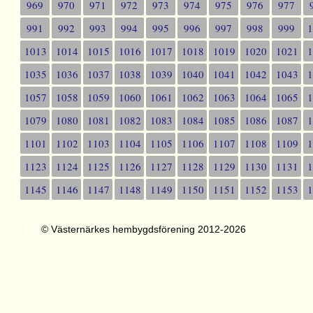
969
970
971
972
973
974
975
976
977
991
992
993
994
995
996
997
998
999
1013
1014
1015
1016
1017
1018
1019
1020
1021
1035
1036
1037
1038
1039
1040
1041
1042
1043
1057
1058
1059
1060
1061
1062
1063
1064
1065
1079
1080
1081
1082
1083
1084
1085
1086
1087
1101
1102
1103
1104
1105
1106
1107
1108
1109
1123
1124
1125
1126
1127
1128
1129
1130
1131
1145
1146
1147
1148
1149
1150
1151
1152
1153
© Västernärkes hembygdsförening 2012-2026