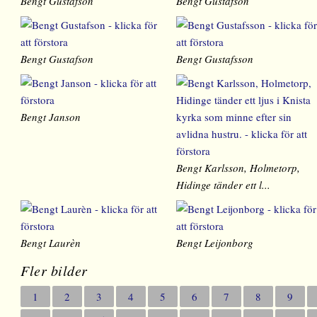
Bengt Gustafson
Bengt Gustafson
Bengt Gustafson
Bengt Gustafsson
Bengt Janson
Bengt Karlsson, Holmetorp,
Hidinge tänder ett l...
Bengt Laurèn
Bengt Leijonborg
Fler bilder
1
2
3
4
5
6
7
8
9