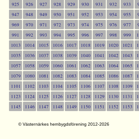
925
926
927
928
929
930
931
932
933
947
948
949
950
951
952
953
954
955
969
970
971
972
973
974
975
976
977
991
992
993
994
995
996
997
998
999
1013
1014
1015
1016
1017
1018
1019
1020
1021
1035
1036
1037
1038
1039
1040
1041
1042
1043
1057
1058
1059
1060
1061
1062
1063
1064
1065
1079
1080
1081
1082
1083
1084
1085
1086
1087
1101
1102
1103
1104
1105
1106
1107
1108
1109
1123
1124
1125
1126
1127
1128
1129
1130
1131
1145
1146
1147
1148
1149
1150
1151
1152
1153
© Västernärkes hembygdsförening 2012-2026