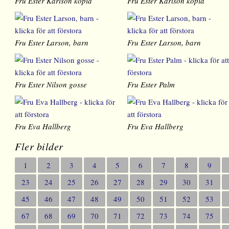
Fru Ester Karlson kopia
Fru Ester Karlson kopia
Fru Ester Larson, barn
Fru Ester Larson, barn
Fru Ester Nilson gosse
Fru Ester Palm
Fru Eva Hallberg
Fru Eva Hallberg
Fler bilder
1
2
3
4
5
6
7
8
9
23
24
25
26
27
28
29
30
31
45
46
47
48
49
50
51
52
53
67
68
69
70
71
72
73
74
75