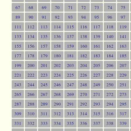
67
68
69
70
71
72
73
74
75
89
90
91
92
93
94
95
96
97
111
112
113
114
115
116
117
118
119
133
134
135
136
137
138
139
140
141
155
156
157
158
159
160
161
162
163
177
178
179
180
181
182
183
184
185
199
200
201
202
203
204
205
206
207
221
222
223
224
225
226
227
228
229
243
244
245
246
247
248
249
250
251
265
266
267
268
269
270
271
272
273
287
288
289
290
291
292
293
294
295
309
310
311
312
313
314
315
316
317
331
332
333
334
335
336
337
338
339