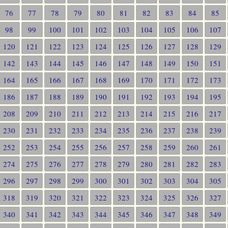
76
77
78
79
80
81
82
83
84
85
98
99
100
101
102
103
104
105
106
107
120
121
122
123
124
125
126
127
128
129
142
143
144
145
146
147
148
149
150
151
164
165
166
167
168
169
170
171
172
173
186
187
188
189
190
191
192
193
194
195
208
209
210
211
212
213
214
215
216
217
230
231
232
233
234
235
236
237
238
239
252
253
254
255
256
257
258
259
260
261
274
275
276
277
278
279
280
281
282
283
296
297
298
299
300
301
302
303
304
305
318
319
320
321
322
323
324
325
326
327
340
341
342
343
344
345
346
347
348
349