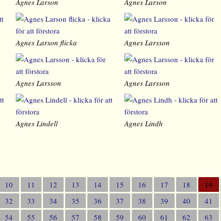
Agnes Larson
Agnes Larson
Agnes Larson flicka
Agnes Larsson
Agnes Larsson
Agnes Larsson
Agnes Lindell
Agnes Lindh
10
11
12
13
14
15
16
17
18
19
32
33
34
35
36
37
38
39
40
41
54
55
56
57
58
59
60
61
62
63