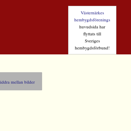
Västernärkes
hembygdsförenings
huvudsida har
flyttats till
Sveriges
hembygdsförbund!
äddra mellan bilder