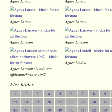
Agnes Larson
Agnes Larson
Agnes Larson
Agnes Larson
Agnes Larsson
Agnes Larsson
Agnes Lindell
Agnes Larsson slutade som
affärsinnehavare 1967.
Fler bilder
1
2
3
4
5
6
7
8
9
23
24
25
26
27
28
29
30
31
45
46
47
48
49
50
51
52
53