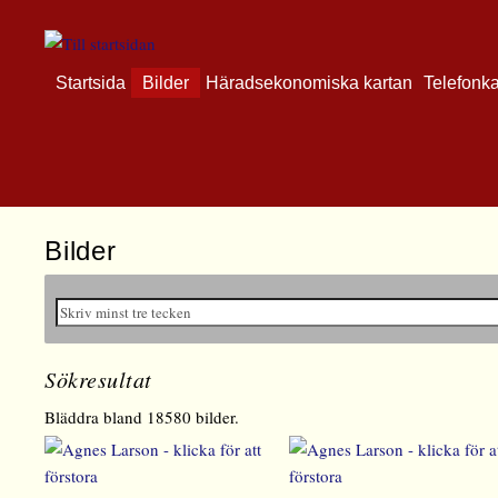
Startsida
Bilder
Häradsekonomiska kartan
Telefonk
Bilder
Sökresultat
Bläddra bland 18580 bilder.