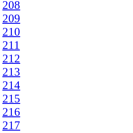
208
209
210
211
212
213
214
215
216
217