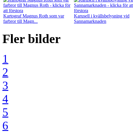
Kartograf Magnus Roth som var
Karusell i kvällsbelysning vid
farbror till Magn...
Sannamarknaden
Fler bilder
1
2
3
4
5
6