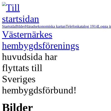
Startsida
Bilder
Häradsekonomiska kartan
Telefonkatalog 1914
Logga i
Västernärkes
hembygdsförenings
huvudsida har
flyttats till
Sveriges
hembygdsförbund!
Bilder