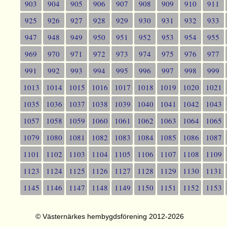
903
904
905
906
907
908
909
910
911
925
926
927
928
929
930
931
932
933
947
948
949
950
951
952
953
954
955
969
970
971
972
973
974
975
976
977
991
992
993
994
995
996
997
998
999
1013
1014
1015
1016
1017
1018
1019
1020
1021
1035
1036
1037
1038
1039
1040
1041
1042
1043
1057
1058
1059
1060
1061
1062
1063
1064
1065
1079
1080
1081
1082
1083
1084
1085
1086
1087
1101
1102
1103
1104
1105
1106
1107
1108
1109
1123
1124
1125
1126
1127
1128
1129
1130
1131
1145
1146
1147
1148
1149
1150
1151
1152
1153
© Västernärkes hembygdsförening 2012-2026