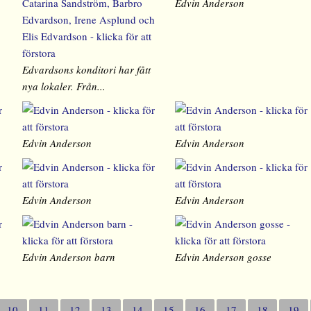
Edvin Anderson
Edvardsons konditori har fått
nya lokaler. Från...
Edvin Anderson
Edvin Anderson
Edvin Anderson
Edvin Anderson
Edvin Anderson barn
Edvin Anderson gosse
10
11
12
13
14
15
16
17
18
19