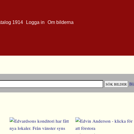
atalog 1914
Logga in
Om bilderna
Bl