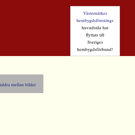
Västernärkes
hembygdsförenings
huvudsida har
flyttats till
Sveriges
hembygdsförbund!
äddra mellan bilder