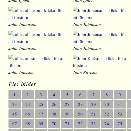
John Ignell
John Ignell
John Johanson
John Johanson
John Johanson
John Johanson
John Jonsson
John Karlson
Fler bilder
1
2
3
4
5
6
7
8
9
23
24
25
26
27
28
29
30
31
45
46
47
48
49
50
51
52
53
67
68
69
70
71
72
73
74
75