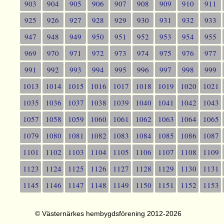
903
904
905
906
907
908
909
910
911
925
926
927
928
929
930
931
932
933
947
948
949
950
951
952
953
954
955
969
970
971
972
973
974
975
976
977
991
992
993
994
995
996
997
998
999
1013
1014
1015
1016
1017
1018
1019
1020
1021
1035
1036
1037
1038
1039
1040
1041
1042
1043
1057
1058
1059
1060
1061
1062
1063
1064
1065
1079
1080
1081
1082
1083
1084
1085
1086
1087
1101
1102
1103
1104
1105
1106
1107
1108
1109
1123
1124
1125
1126
1127
1128
1129
1130
1131
1145
1146
1147
1148
1149
1150
1151
1152
1153
© Västernärkes hembygdsförening 2012-2026