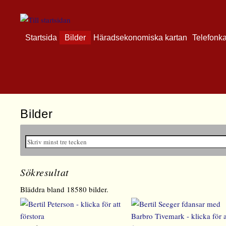
Startsida
Bilder
Häradsekonomiska kartan
Telefonk
Bilder
Sökresultat
Bläddra bland 18580 bilder.