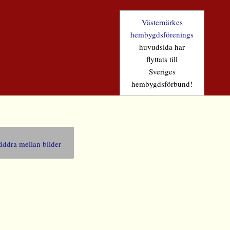
Västernärkes
hembygdsförenings
huvudsida har
flyttats till
Sveriges
hembygdsförbund!
äddra mellan bilder