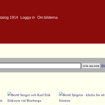
atalog 1914
Logga in
Om bilderna
Bl