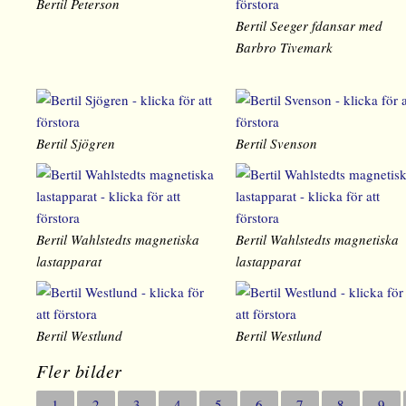
Bertil Peterson
Bertil Seeger fdansar med
Barbro Tivemark
Bertil Sjögren
Bertil Svenson
Bertil Wahlstedts magnetiska
Bertil Wahlstedts magnetiska
lastapparat
lastapparat
Bertil Westlund
Bertil Westlund
Fler bilder
1
2
3
4
5
6
7
8
9