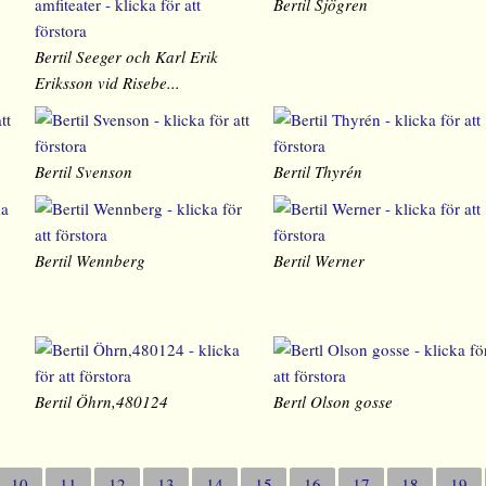
Bertil Sjögren
Bertil Seeger och Karl Erik
Eriksson vid Risebe...
Bertil Svenson
Bertil Thyrén
Bertil Wennberg
Bertil Werner
Bertil Öhrn,480124
Bertl Olson gosse
10
11
12
13
14
15
16
17
18
19