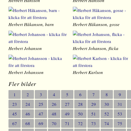
Herbert Hansson
Herbert Hansson
Herbert Håkanson, barn
Herbert Håkanson, gosse
Herbert Johanson
Herbert Johanson, flicka
Herbert Johansson
Herbert Karlson
Fler bilder
1
2
3
4
5
6
7
8
9
23
24
25
26
27
28
29
30
31
45
46
47
48
49
50
51
52
53
67
68
69
70
71
72
73
74
75